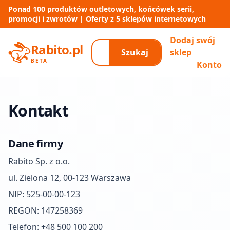
Ponad
100
produktów outletowych, końcówek serii,
promocji i zwrotów | Oferty z
5
sklepów internetowych
Dodaj swój
Rabito.pl
Szukaj
sklep
BETA
Konto
Kontakt
Dane firmy
Rabito Sp. z o.o.
ul. Zielona 12, 00-123 Warszawa
NIP: 525-00-00-123
REGON: 147258369
Telefon:
+48 500 100 200