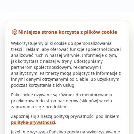
Polityka prywatności
Regulamin
🍪
Niniejsza strona korzysta z plików cookie
Regulamin publikowania ofert produktowych
Kontakt
Dodaj swój sklep
Wykorzystujemy pliki cookie do spersonalizowania
treści i reklam, aby oferować funkcje społecznościowe i
analizować ruch w naszej witrynie. Informacje o tym,
Dokładamy starań, aby informacje o produktach, ich
jak korzystasz z naszej witryny, udostępniamy
dostępności i cenach prezentowane w serwisie Rabito.pl były
partnerom społecznościowym, reklamowym i
możliwie aktualne. Dane są jednak automatycznie pobierane
analitycznym. Partnerzy mogą połączyć te informacje z
ze stron sklepów partnerskich i mogą ulegać zmianom
innymi danymi otrzymanymi od Ciebie lub uzyskanymi
niezależnie od nas.
podczas korzystania z ich usług.
Rabito.pl nie prowadzi sprzedaży produktów i pełni wyłącznie
Pliki cookie używane są również do monitorowania
funkcję agregatora ofert, przekierowując użytkownika do
przekierowań do stron partnerów (sklepów) w celu
sklepu źródłowego. Ostateczne informacje o produkcie, jego
zapoznania się z produktem.
cenie oraz warunkach zakupu znajdują się zawsze na stronie
Zapoznaj się z naszą polityką prywatności pod linkiem:
danego sklepu.
polityka-prywatnosci
.
Rabito Sp. z o.o.
Jeżeli nie wyrażają Państwo zgody na wykorzystywanie